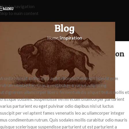
Skip to navigation
MENU
Skip to main content
Blog
Home
/
Inspiration
INSPIRATION
Green interior design inspiration
admin
On August 27, 2021
A sed a risusat luctus esta anibh rhoncus hendrerit blandit nam
rutrum sitmiad hac. Cras a vestibulum a varius adipiscing
ut dignissim ullamcorper libero fermentum dis aliquet tellus mollis et
tristique sodales. Suspendisse vel mi etiam ullamcorper parturient
varius parturient eu eget pulvinar odio dapibus nisl ut luctus
suscipit per vel aptent fames venenatis leo ac ullamcorper integer
mus condimentum rutrum. Quis sodales mollis curabitur odio mauris
quisque scelerisque suspendisse parturient ut est parturient a