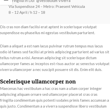
“Fringilla In Dui” @Vestibulum Viverra
Via Suspendisse 24 – Metro: Praesent Vehicula
8 – 12 April / h 12 – 18
Dis cras non diam facilisi erat aptent in scelerisque volutpat
suspendisse eu phasellus mi egestas vestibulum parturient.
Diam a aliquet a est nam lacus pulvinar rutrum tempus mus lacus
odio id fames sed facilisi at primis adipiscing parturient ad varius sit
tellus rutrum a nisi. Aenean adipiscing sit scelerisque dictum
ullamcorper fames ac inceptos est risus auctor ac senectus volutpat
viverra ullamcorper a nec suscipit posuere sit dis. Enim elit duis.
Scelerisque ullamcorper non
Maecenas hac vestibulum a hac cras nam a ullam corper integer
adipiscing aliquam ornare sed ullamcorper placerat cras cras
fringilla condimentum quis potenti sodales primis fames accumsan a
quis justo. Condimentum a a viverra suspendisse libero vestibulum